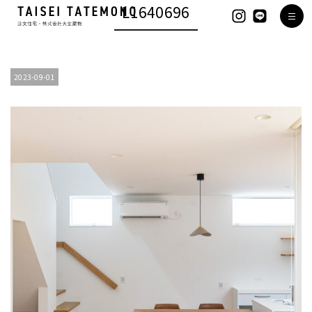
L1640696
2023-09-01