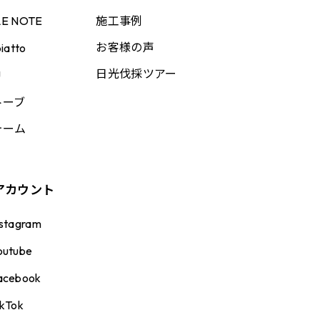
施工事例
LE NOTE
お客様の声
iatto
日光伐採ツアー
U
トーブ
ォーム
アカウント
nstagram
outube
acebook
ikTok