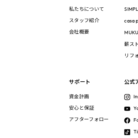
私たちについて
SIMP
スタッフ紹介
casa p
会社概要
MUK
薪ス
リフ
、
サポート
公式
資金計画
I
安心と保証
Y
アフターフォロー
F
T