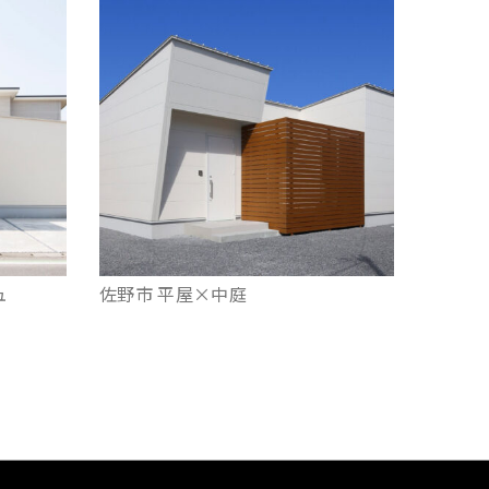
ュ
佐野市 平屋×中庭