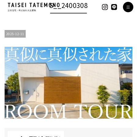
S__2400308
2025-12-11