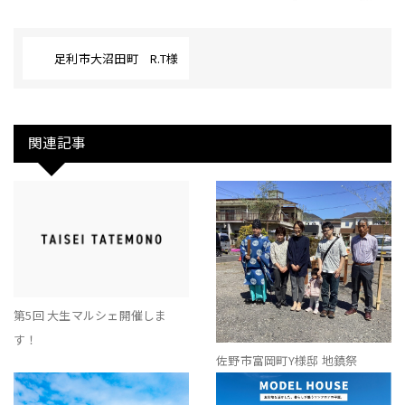
足利市大沼田町 R.T様
関連記事
第5回 大生マルシェ開催しま
す！
佐野市富岡町Y様邸 地鎮祭