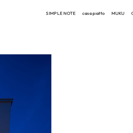
557A1153
SIMPLE NOTE
casa piatto
MUKU