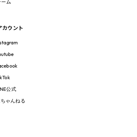
ォーム
アカウント
nstagram
outube
acebook
ikTok
INE公式
徳ちゃんねる