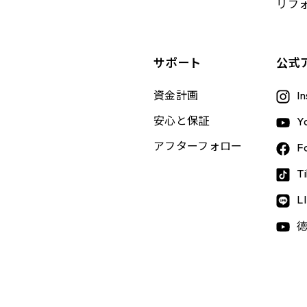
リフ
、
サポート
公式
資金計画
I
安心と保証
Y
アフターフォロー
F
T
L