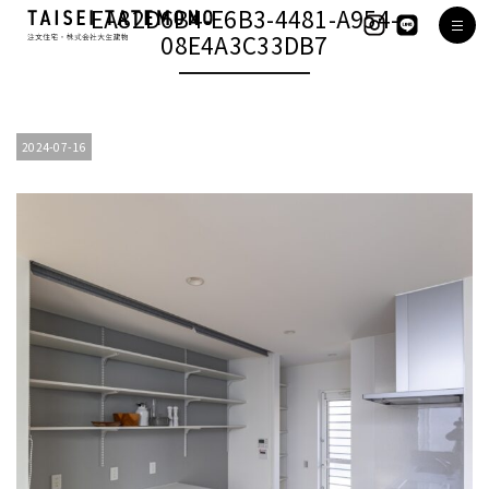
EA82D6B4-E6B3-4481-A954-
08E4A3C33DB7
2024-07-16