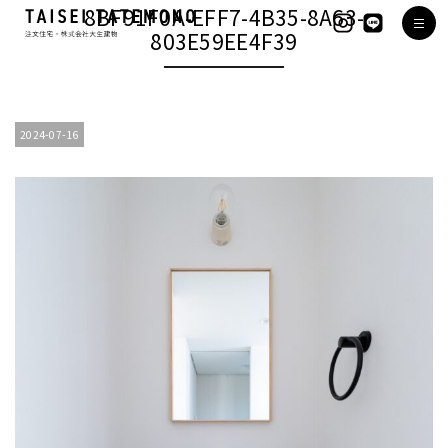
8BF91F0A-EFF7-4B35-8A63-
803E59EE4F39
2024-07-16