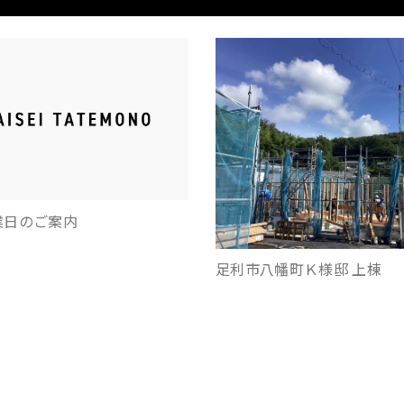
業日のご案内
足利市八幡町Ｋ様邸 上棟