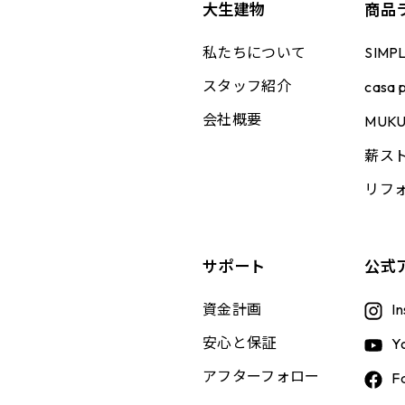
大生建物
商品
私たちについて
SIMP
スタッフ紹介
casa p
会社概要
MUK
薪ス
リフ
、
サポート
公式
資金計画
I
安心と保証
Y
アフターフォロー
F