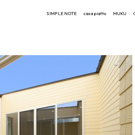
S__5283962
SIMPLE NOTE
casa piatto
MUKU