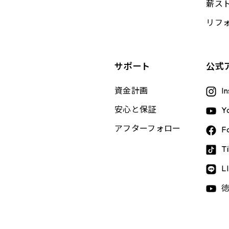
薪ス
リフ
、
サポート
公式
資金計画
I
安心と保証
Y
アフターフォロー
F
T
L