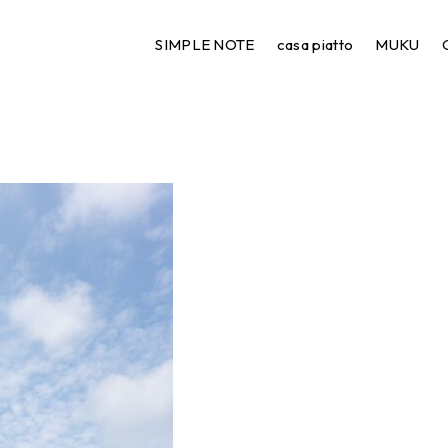
S__8552544_0
SIMPLE NOTE
casa piatto
MUKU