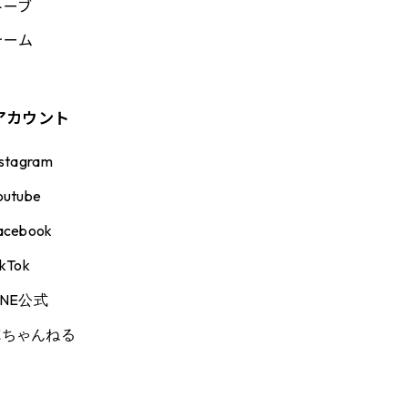
トーブ
ォーム
アカウント
nstagram
outube
acebook
ikTok
INE公式
徳ちゃんねる